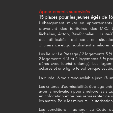
Appartements supervisés
15 places pour les jeunes âgés de 16
Hébergement mixte en appartements 
provenant des territoires des MRC 
Richelieu, Acton, Bas-Richelieu, Haute-
des difficultés, qui sont en situati
d’itinérance et qui souhaitent améliorer l
Les lieux : Le Passage / 2 logements 5 ½.
2 logements 4 ½ et 2 logements 3 ½ pou
pères avec leur(s) enfant(s). Les loge
éclairés et une ligne téléphonique est di
La durée : 6 mois renouvelable jusqu’à 
Les critères d
’admissibilité: être âgé entr
avoir la motivation pour amé
liorer sa sit
en colocation et ne pas représenter de
les autres. Pour les mineurs, l’autorisatio
Les
conditions : adhérer au Code de