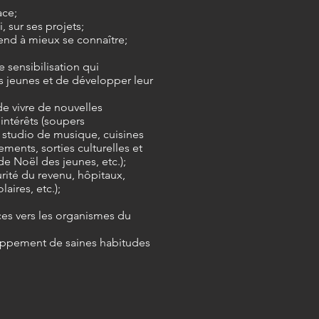
ace;
i, sur ses projets;
nd à mieux se connaître;
;
e sensibilisation qui
s jeunes et de développer leur
e vivre de nouvelles
intérêts (soupers
studio de musique, cuisines
ements, sorties culturelles et
de Noël des jeunes, etc.);
urité du revenu, hôpitaux,
aires, etc.);
nces vers les organismes du
oppement de saines habitudes