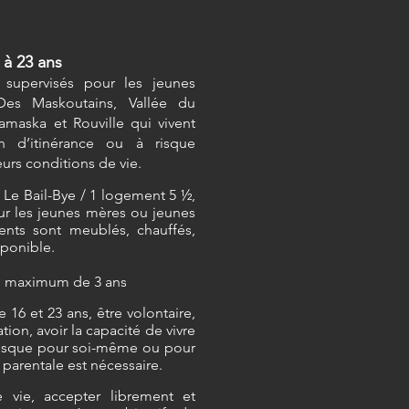
 à 23 ans
supervisés pour les jeunes
Des Maskoutains, Vallée du
Yamaska et Rouville qui vivent
on d’itinérance ou à risque
eurs conditions de vie.
 Le Bail-Bye / 1 logement 5 ½,
r les jeunes mères ou jeunes
ments sont meublés, chauffés,
sponible.
un maximum de 3 ans
e 16 et 23 ans, être volontaire,
uation, avoir la capacité de vivre
 risque pour soi-même ou pour
n parentale est nécessaire.
 vie, accepter librement et