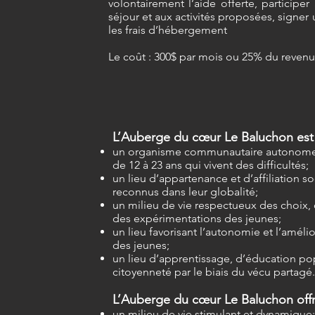
volontairement l’aide offerte, participer
séjour et aux activités proposées, signer
les frais d’hébergement
Le coût : 300
$ pa
r mois
ou 25% du revenu
L’Auberge du cœur Le Baluchon est 
un organisme communautaire autonome
de 12 à 23 ans qui vivent des difficultés;
un lieu d’appartenance et d’affiliation s
reconnus dans leur globalité;
un milieu de vie respectueux des choix, 
des expérimentations des jeunes;
un lieu favorisant l’autonomie et l’améli
des jeunes;
un lieu d’apprentissage, d’éducation pop
citoyenneté par le biais du vécu partagé.
L’Auberge du cœur Le Baluchon offr
un milieu de vie stimulant et dynamique;