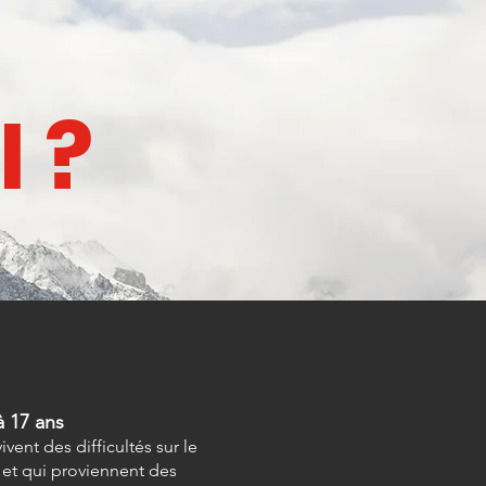
 ?
à 17 ans
ent des difficultés sur le
re et qui proviennent des