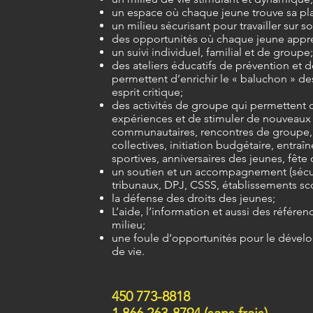
un espace où chaque jeune trouve sa pl
un milieu sécurisant pour travailler sur so
des opportunités où chaque jeune appre
un suivi individuel, familial et de groupe
des ateliers éducatifs de prévention et d
permettent d’enrichir le « baluchon » de
esprit critique;
des activités de groupe qui permettent d
expériences et de stimuler de nouveaux 
communautaires, rencontres de groupe, 
collectives, initiation budgétaire, entraîn
sportives, anniversaires des jeunes, fête 
un soutien et un accompagnem
ent (séc
tribunaux, DPJ, CSSS, établissements scol
la défense des droits des jeunes;
L’aide, l’information et aussi des référe
milieu;
une foule d’opportunités pour le dével
de vie.
450 773-8818