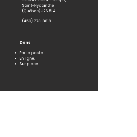
Saint-Hyacinthe,
(Québec) J2S 5L4
(450) 773-8818
Dons
Par la poste.
En ligne.
Sur place.
La Fondation
Qu'est-ce que la Fondation.
Devenir membre.
Devenir commanditaire.
Événements caritatifs.
Encan de tableaux d'artistes