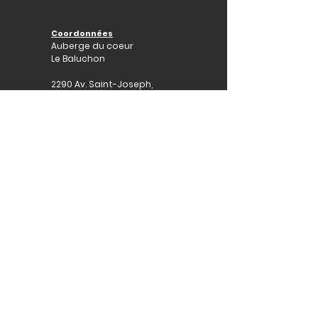
Coordonnées
Auberge du coeur
Le Baluchon
2290 Av. Saint-Joseph,
Saint-Hyacinthe,
(Québec) J2S 5L4
(450) 773-8818
Dons
Par la poste.
En ligne.
Sur place.
La Fondation