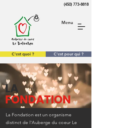
(450) 773-8818
Menu
C'est quoi ?
C'est pour qui ?
L
A
FONDATION
La Fondation est un organisme
distinct de l'Auberge du coeur Le