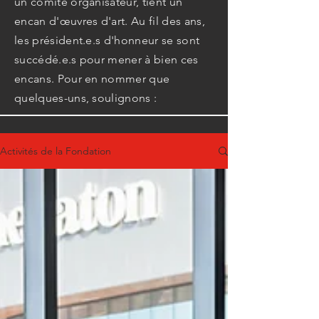
un comité organisateur, tient un
encan d'œuvres d'art. Au fil des ans,
les président.e.s d'honneur se sont
succédé.e.s pour mener à bien ces
encans. Pour en nommer que
quelques-uns, soulignons :
Activités de la Fondation